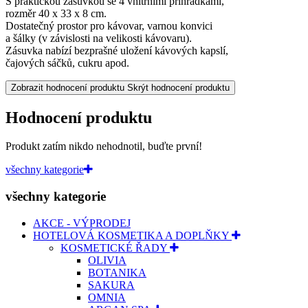
S praktickou zásuvkou se 4 vnitřními přihrádkami,
rozměr 40 x 33 x 8 cm.
Dostatečný prostor pro kávovar, varnou konvici
a šálky (v závislosti na velikosti kávovaru).
Zásuvka nabízí bezprašné uložení kávových kapslí,
čajových sáčků, cukru apod.
Zobrazit hodnocení produktu
Skrýt hodnocení produktu
Hodnocení produktu
Produkt zatím nikdo nehodnotil, buďte první!
všechny kategorie
všechny kategorie
AKCE - VÝPRODEJ
HOTELOVÁ KOSMETIKA A DOPLŇKY
KOSMETICKÉ ŘADY
OLIVIA
BOTANIKA
SAKURA
OMNIA