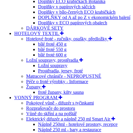
Doplňky ECO krabičkách Botanika
Doplňky v papírových sáčcích
Doplňky v bílo-černých ECO krabičkách
DOPLŇKY od A až po Z v ekonomickém balení
Doplňky v ECO papírových obalech
DÁRKOVÉ SETY
HOTELOVÝ TEXTIL
Hotelové froté - ručníky, osušky, předložky
bílé froté 450 g
bílé froté 550 g
bílé froté 600 g
Ložní soupravy, prostěradla
Ložní soupravy
Prostěradla, jersey, froté
Matracové chrániče - NEPROPUSTNÉ
Péče o froté výrobky - Informace
Župany
froté župany, kilty sauna
VONNÝ PROGRAM
Pokojové vůně - difuzér s tyčinkami
Rozprašovače do prostoru
Vůně do skříní a na polštář
Elektrický difuzér a náplně 250 ml Smart Air
Náplně 250ml - hotelové prostory, recepce
Náplně 250 ml - bary a restaurace