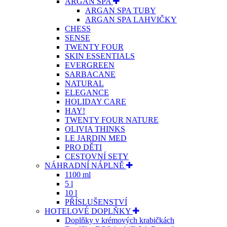
ARGAN SPA
ARGAN SPA TUBY
ARGAN SPA LAHVIČKY
CHESS
SENSE
TWENTY FOUR
SKIN ESSENTIALS
EVERGREEN
SARBACANE
NATURAL
ELEGANCE
HOLIDAY CARE
HAY!
TWENTY FOUR NATURE
OLIVIA THINKS
LE JARDIN MED
PRO DĚTI
CESTOVNÍ SETY
NÁHRADNÍ NÁPLNĚ
1100 ml
5 l
10 l
PŘÍSLUŠENSTVÍ
HOTELOVÉ DOPLŇKY
Doplňky v krémových krabičkách