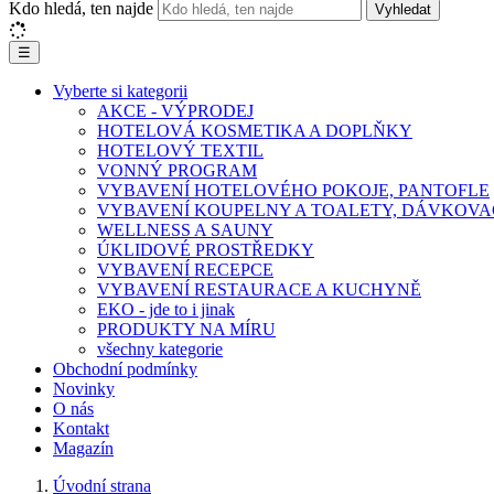
Kdo hledá, ten najde
Vyhledat
☰
Vyberte si kategorii
AKCE - VÝPRODEJ
HOTELOVÁ KOSMETIKA A DOPLŇKY
HOTELOVÝ TEXTIL
VONNÝ PROGRAM
VYBAVENÍ HOTELOVÉHO POKOJE, PANTOFLE
VYBAVENÍ KOUPELNY A TOALETY, DÁVKOVA
WELLNESS A SAUNY
ÚKLIDOVÉ PROSTŘEDKY
VYBAVENÍ RECEPCE
VYBAVENÍ RESTAURACE A KUCHYNĚ
EKO - jde to i jinak
PRODUKTY NA MÍRU
všechny kategorie
Obchodní podmínky
Novinky
O nás
Kontakt
Magazín
Úvodní strana