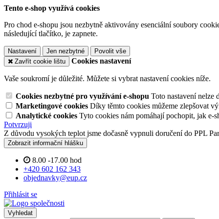
Tento e-shop využívá cookies
Pro chod e-shopu jsou nezbytně aktivovány esenciální soubory cookies
následující tlačítko, je zapnete.
Nastavení
Jen nezbytné
Povolit vše
Cookies nastavení
Zavřít cookie lištu
Vaše soukromí je důležité. Můžete si vybrat nastavení cookies níže.
Cookies nezbytné pro využívání e-shopu
Toto nastavení nelze 
Marketingové cookies
Díky těmto cookies můžeme zlepšovat výko
Analytické cookies
Tyto cookies nám pomáhají pochopit, jak e-s
Potvrzuji
Z důvodu vysokých teplot jsme dočasně vypnuli doručení do PPL Pa
Zobrazit informační hlášku
8.00 -17.00 hod
+420 602 162 343
objednavky@eup.cz
Přihlásit se
Vyhledat