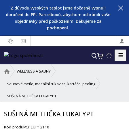
Z důvodu vysokých teplot jsme dočasně vypnuli
doručení do PPL Parcelboxů, abychom ochránili vaše
objednávky před poškozením. Děkujeme za
pochopení.
☰
V
y
h
Ú
WELLNESS A SAUNY
l
v
o
e
Saunové metle, masážní rukavice, kartáče, peeling
d
d
SUŠENÁ METLIČKA EUKALYPT
n
a
í
t
s
SUŠENÁ METLIČKA EUKALYPT
t
r
Kód produktu:
EUP12110
a