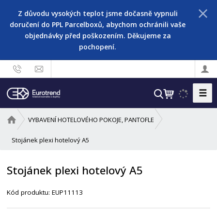
Z důvodu vysokých teplot jsme dočasně vypnuli
doručení do PPL Parcelboxů, abychom ochránili vaše
objednávky před poškozením. Děkujeme za
pochopení.
☰
V
y
h
Ú
VYBAVENÍ HOTELOVÉHO POKOJE, PANTOFLE
l
v
o
Stojánek plexi hotelový A5
e
d
d
n
a
Stojánek plexi hotelový A5
í
t
s
Kód produktu:
EUP11113
t
r
a