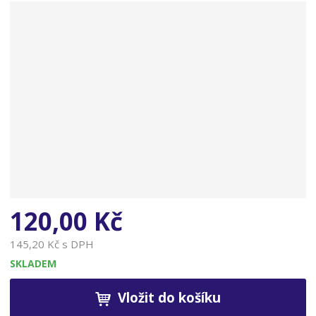
n
a
120,00 Kč
145,20 Kč s DPH
SKLADEM
Vložit do košíku