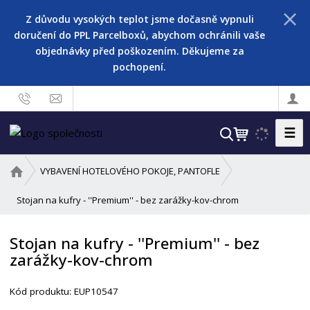
Z důvodu vysokých teplot jsme dočasně vypnuli
doručení do PPL Parcelboxů, abychom ochránili vaše
objednávky před poškozením. Děkujeme za
pochopení.
☰
V
y
h
Ú
VYBAVENÍ HOTELOVÉHO POKOJE, PANTOFLE
l
v
o
Stojan na kufry - ''Premium'' - bez zarážky-kov-chrom
e
d
d
n
a
Stojan na kufry - ''Premium'' - bez
í
t
zarážky-kov-chrom
s
t
r
Kód produktu:
EUP10547
a