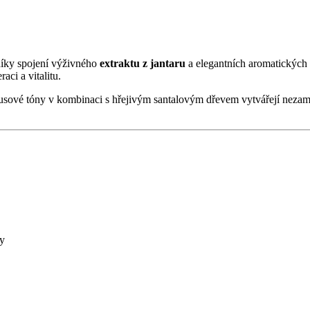
 díky spojení výživného
extraktu z jantaru
a elegantních aromatických
aci a vitalitu.
itrusové tóny v kombinaci s hřejivým santalovým dřevem vytvářejí nez
zy