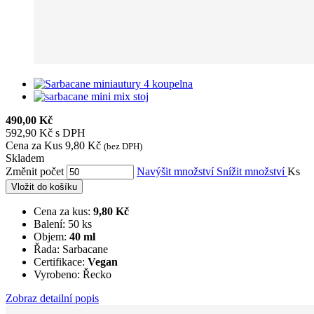
490,00 Kč
592,90 Kč s DPH
Cena za Kus
9,80 Kč
(bez DPH)
Skladem
Změnit počet
Navýšit množství
Snížit množství
Ks
Vložit do košíku
Cena za kus:
9,80 Kč
Balení: 50 ks
Objem:
40 ml
Řada: Sarbacane
Certifikace:
Vegan
Vyrobeno: Řecko
Zobraz detailní popis