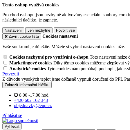
Tento e-shop využívá cookies
Pro chod e-shopu jsou nezbytně aktivovány esenciální soubory cookies
následující tlačítko, je zapnete.
Nastavení
Jen nezbytné
Povolit vše
Cookies nastavení
Zavřít cookie lištu
Vaše soukromí je důležité. Můžete si vybrat nastavení cookies níže.
Cookies nezbytné pro využívání e-shopu
Toto nastavení nelze 
Marketingové cookies
Díky těmto cookies můžeme zlepšovat výko
Analytické cookies
Tyto cookies nám pomáhají pochopit, jak e-s
Potvrzuji
Z důvodu vysokých teplot jsme dočasně vypnuli doručení do PPL Pa
Zobrazit informační hlášku
8.00 -17.00 hod
+420 602 162 343
objednavky@eup.cz
Přihlásit se
Vyhledat