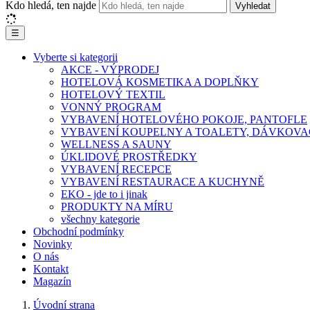
Kdo hledá, ten najde
Vyhledat
☰
Vyberte si kategorii
AKCE - VÝPRODEJ
HOTELOVÁ KOSMETIKA A DOPLŇKY
HOTELOVÝ TEXTIL
VONNÝ PROGRAM
VYBAVENÍ HOTELOVÉHO POKOJE, PANTOFLE
VYBAVENÍ KOUPELNY A TOALETY, DÁVKOVA
WELLNESS A SAUNY
ÚKLIDOVÉ PROSTŘEDKY
VYBAVENÍ RECEPCE
VYBAVENÍ RESTAURACE A KUCHYNĚ
EKO - jde to i jinak
PRODUKTY NA MÍRU
všechny kategorie
Obchodní podmínky
Novinky
O nás
Kontakt
Magazín
Úvodní strana