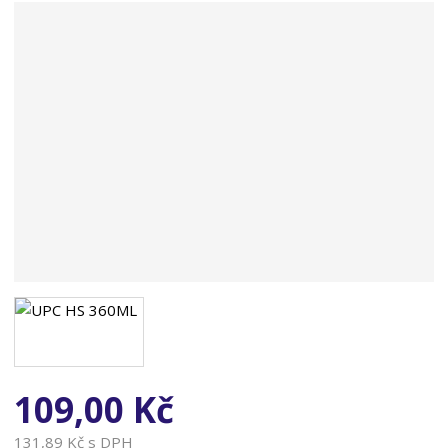
n
a
109,00 Kč
131,89 Kč s DPH