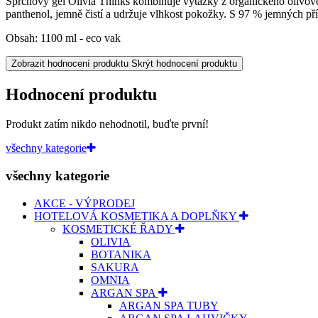
Sprchový gel Olivia Thinks kombinuje výtažky z organického olivovéh
panthenol, jemně čistí a udržuje vlhkost pokožky. S 97 % jemných p
Obsah: 1100 ml - eco vak
Zobrazit hodnocení produktu
Skrýt hodnocení produktu
Hodnocení produktu
Produkt zatím nikdo nehodnotil, buďte první!
všechny kategorie
všechny kategorie
AKCE - VÝPRODEJ
HOTELOVÁ KOSMETIKA A DOPLŇKY
KOSMETICKÉ ŘADY
OLIVIA
BOTANIKA
SAKURA
OMNIA
ARGAN SPA
ARGAN SPA TUBY