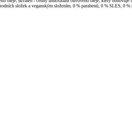
o oleje, skvalen - cenný antioxidant olivového oleje, který obnovuje 
řírodních složek a veganským složením. 0 % parabenů, 0 % SLES, 0 % m