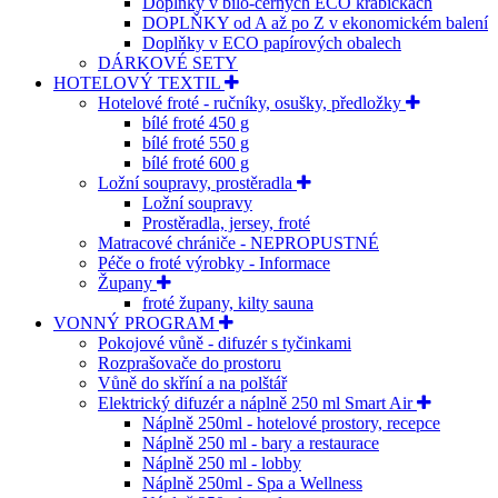
Doplňky v bílo-černých ECO krabičkách
DOPLŇKY od A až po Z v ekonomickém balení
Doplňky v ECO papírových obalech
DÁRKOVÉ SETY
HOTELOVÝ TEXTIL
Hotelové froté - ručníky, osušky, předložky
bílé froté 450 g
bílé froté 550 g
bílé froté 600 g
Ložní soupravy, prostěradla
Ložní soupravy
Prostěradla, jersey, froté
Matracové chrániče - NEPROPUSTNÉ
Péče o froté výrobky - Informace
Župany
froté župany, kilty sauna
VONNÝ PROGRAM
Pokojové vůně - difuzér s tyčinkami
Rozprašovače do prostoru
Vůně do skříní a na polštář
Elektrický difuzér a náplně 250 ml Smart Air
Náplně 250ml - hotelové prostory, recepce
Náplně 250 ml - bary a restaurace
Náplně 250 ml - lobby
Náplně 250ml - Spa a Wellness