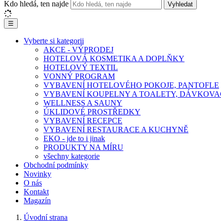
Kdo hledá, ten najde
Vyhledat
☰
Vyberte si kategorii
AKCE - VÝPRODEJ
HOTELOVÁ KOSMETIKA A DOPLŇKY
HOTELOVÝ TEXTIL
VONNÝ PROGRAM
VYBAVENÍ HOTELOVÉHO POKOJE, PANTOFLE
VYBAVENÍ KOUPELNY A TOALETY, DÁVKOVA
WELLNESS A SAUNY
ÚKLIDOVÉ PROSTŘEDKY
VYBAVENÍ RECEPCE
VYBAVENÍ RESTAURACE A KUCHYNĚ
EKO - jde to i jinak
PRODUKTY NA MÍRU
všechny kategorie
Obchodní podmínky
Novinky
O nás
Kontakt
Magazín
Úvodní strana