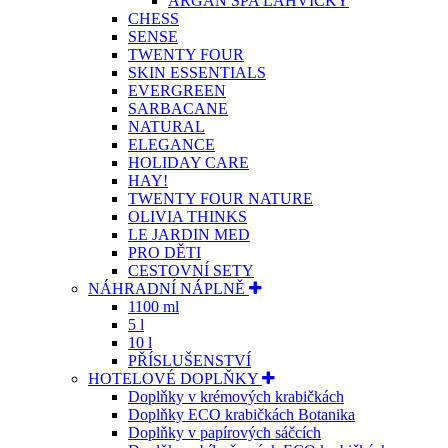
ARGAN SPA LAHVIČKY
CHESS
SENSE
TWENTY FOUR
SKIN ESSENTIALS
EVERGREEN
SARBACANE
NATURAL
ELEGANCE
HOLIDAY CARE
HAY!
TWENTY FOUR NATURE
OLIVIA THINKS
LE JARDIN MED
PRO DĚTI
CESTOVNÍ SETY
NÁHRADNÍ NÁPLNĚ
1100 ml
5 l
10 l
PŘÍSLUŠENSTVÍ
HOTELOVÉ DOPLŇKY
Doplňky v krémových krabičkách
Doplňky ECO krabičkách Botanika
Doplňky v papírových sáčcích