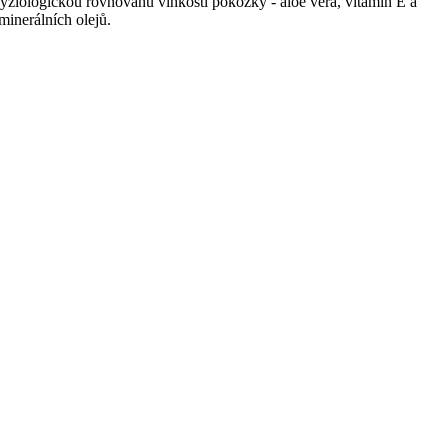
fyziologickou rovnováhu vlhkosti pokožky - aloe vera, vitamin E a
inerálních olejů.