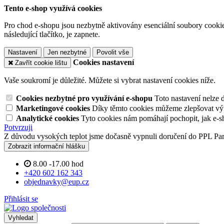
Tento e-shop využívá cookies
Pro chod e-shopu jsou nezbytně aktivovány esenciální soubory cookies
následující tlačítko, je zapnete.
Nastavení
Jen nezbytné
Povolit vše
Cookies nastavení
Zavřít cookie lištu
Vaše soukromí je důležité. Můžete si vybrat nastavení cookies níže.
Cookies nezbytné pro využívání e-shopu
Toto nastavení nelze 
Marketingové cookies
Díky těmto cookies můžeme zlepšovat výko
Analytické cookies
Tyto cookies nám pomáhají pochopit, jak e-s
Potvrzuji
Z důvodu vysokých teplot jsme dočasně vypnuli doručení do PPL Pa
Zobrazit informační hlášku
8.00 -17.00 hod
+420 602 162 343
objednavky@eup.cz
Přihlásit se
Vyhledat