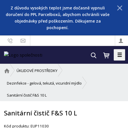
Z důvodu vysokých teplot jsme dočasně vypnuli
doručení do PPL Parcelboxů, abychom ochránili vaše
objednávky před poškozením. Děkujeme za
pochopení.
☰
V
y
h
Ú
ÚKLIDOVÉ PROSTŘEDKY
l
v
o
e
Dezinfekce - gelová, tekutá, vicuridní mýdlo
d
d
Sanitární čistič F&S 10 L
n
a
í
t
s
Sanitární čistič F&S 10 L
t
r
Kód produktu:
EUP11030
a