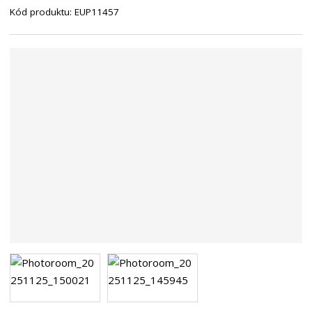
Kód produktu:
EUP11457
n
a