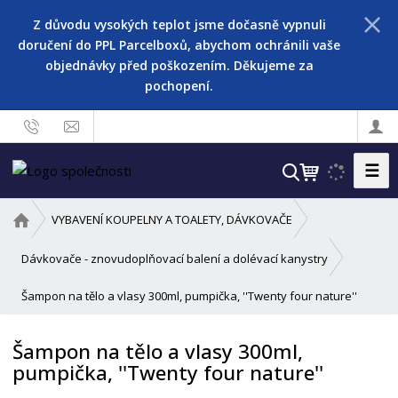
Z důvodu vysokých teplot jsme dočasně vypnuli
doručení do PPL Parcelboxů, abychom ochránili vaše
objednávky před poškozením. Děkujeme za
pochopení.
☰
V
y
h
Ú
VYBAVENÍ KOUPELNY A TOALETY, DÁVKOVAČE
l
v
o
e
Dávkovače - znovudoplňovací balení a dolévací kanystry
d
d
Šampon na tělo a vlasy 300ml, pumpička, ''Twenty four nature''
n
a
í
t
s
Šampon na tělo a vlasy 300ml,
t
pumpička, ''Twenty four nature''
r
a