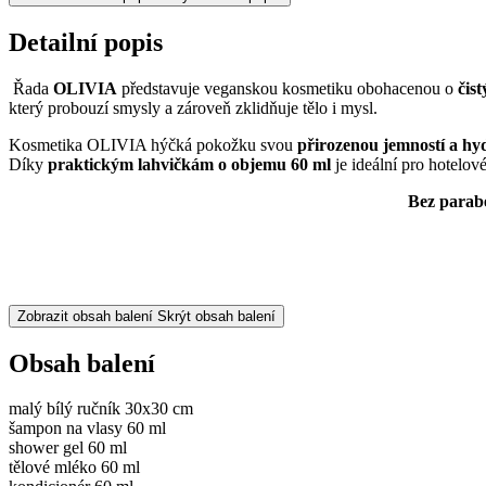
Detailní popis
Řada
OLIVIA
představuje veganskou kosmetiku obohacenou o
čist
který probouzí smysly a zároveň zklidňuje tělo i mysl.
Kosmetika OLIVIA hýčká pokožku svou
přirozenou jemností a hy
Díky
praktickým lahvičkám o objemu 60 ml
je ideální pro hotelov
Bez
parabe
Zobrazit obsah balení
Skrýt obsah balení
Obsah balení
malý bílý ručník 30x30 cm
šampon na vlasy 60 ml
shower gel 60 ml
tělové mléko 60 ml