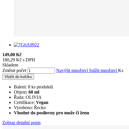
149,00 Kč
180,29 Kč s DPH
Skladem
Změnit počet
Navýšit množství
Snížit množství
Ks
Vložit do košíku
Balení: 8 ks produktů
Objem:
60 ml
Řada: OLIVIA
Certifikace:
Vegan
Vyrobeno: Řecko
Vhodné do posilovny pro muže či ženu
Zobraz detailní popis