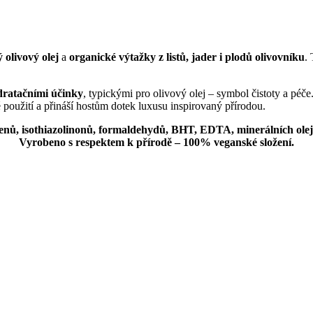
ý olivový olej
a
organické výtažky z listů, jader i plodů olivovníku
.
dratačními účinky
, typickými pro olivový olej – symbol čistoty a péče
é použití a přináší hostům dotek luxusu inspirovaný přírodou.
nů, isothiazolinonů, formaldehydů, BHT, EDTA, minerálních olej
Vyrobeno s respektem k přírodě – 100% veganské složení.