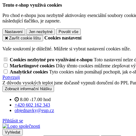
Tento e-shop využívá cookies
Pro chod e-shopu jsou nezbytně aktivovány esenciální soubory cookies
následující tlačítko, je zapnete.
Nastavení
Jen nezbytné
Povolit vše
Cookies nastavení
Zavřít cookie lištu
Vaše soukromí je důležité. Můžete si vybrat nastavení cookies níže.
Cookies nezbytné pro využívání e-shopu
Toto nastavení nelze 
Marketingové cookies
Díky těmto cookies můžeme zlepšovat výko
Analytické cookies
Tyto cookies nám pomáhají pochopit, jak e-s
Potvrzuji
Z důvodu vysokých teplot jsme dočasně vypnuli doručení do PPL Pa
Zobrazit informační hlášku
8.00 -17.00 hod
+420 602 162 343
objednavky@eup.cz
Přihlásit se
Vyhledat