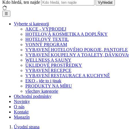
Kdo hledá, ten najde
Vyhledat
☰
Vyberte si kategorii
AKCE - VÝPRODEJ
HOTELOVÁ KOSMETIKA A DOPLŇKY
HOTELOVÝ TEXTIL
VONNÝ PROGRAM
VYBAVENÍ HOTELOVÉHO POKOJE, PANTOFLE
VYBAVENÍ KOUPELNY A TOALETY, DÁVKOVA
WELLNESS A SAUNY
ÚKLIDOVÉ PROSTŘEDKY
VYBAVENÍ RECEPCE
VYBAVENÍ RESTAURACE A KUCHYNĚ
EKO - jde to i jinak
PRODUKTY NA MÍRU
všechny kategorie
Obchodní podmínky
Novinky
O nás
Kontakt
Magazín
Úvodní strana