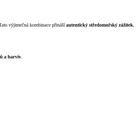
 Tato výjimečná kombinace přináší
autentický středomořský zážitek
,
.
ů a barviv
.