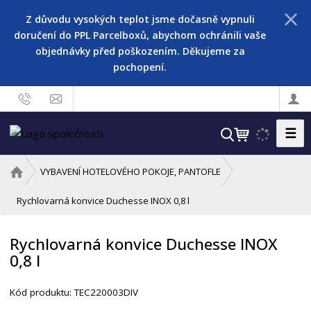
Z důvodu vysokých teplot jsme dočasně vypnuli
doručení do PPL Parcelboxů, abychom ochránili vaše
objednávky před poškozením. Děkujeme za
pochopení.
☰
V
y
h
Ú
VYBAVENÍ HOTELOVÉHO POKOJE, PANTOFLE
l
v
o
Rychlovarná konvice Duchesse INOX 0,8 l
e
d
d
n
a
Rychlovarná konvice Duchesse INOX
í
t
0,8 l
s
t
r
Kód produktu:
TEC220003DIV
a