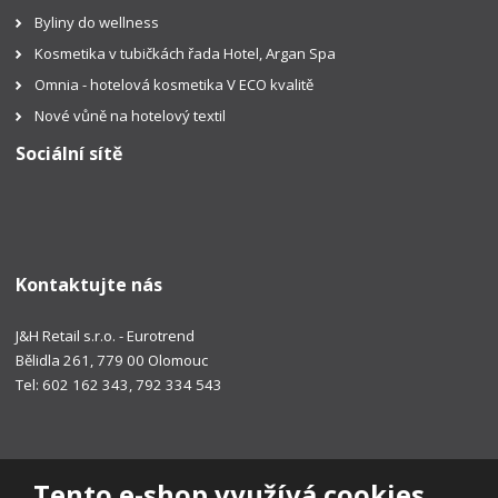
Byliny do wellness
Kosmetika v tubičkách řada Hotel, Argan Spa
Omnia - hotelová kosmetika V ECO kvalitě
Nové vůně na hotelový textil
Sociální sítě
Kontaktujte nás
J&H Retail s.r.o. - Eurotrend
Bělidla 261, 779 00 Olomouc
Tel: 602 162 343, 792 334 543
Tento e-shop využívá cookies