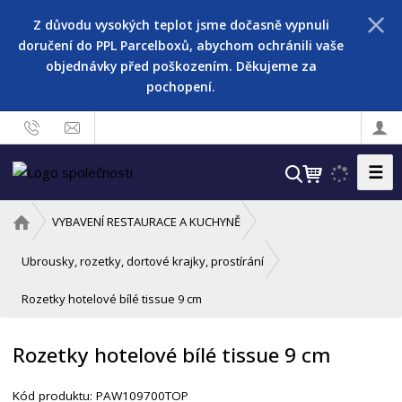
Z důvodu vysokých teplot jsme dočasně vypnuli
doručení do PPL Parcelboxů, abychom ochránili vaše
objednávky před poškozením. Děkujeme za
pochopení.
☰
V
y
h
Ú
VYBAVENÍ RESTAURACE A KUCHYNĚ
l
v
o
e
Ubrousky, rozetky, dortové krajky, prostírání
d
d
Rozetky hotelové bílé tissue 9 cm
n
a
í
t
s
Rozetky hotelové bílé tissue 9 cm
t
r
Kód produktu:
PAW109700TOP
a