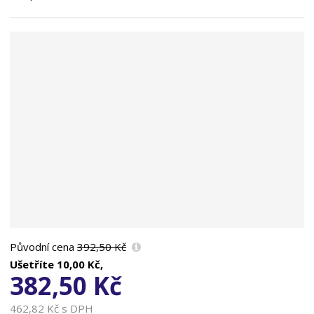
n
a
Původní cena
392,50 Kč
Ušetříte
10,00 Kč,
382,50 Kč
462,82 Kč s DPH