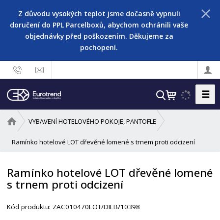
Z důvodu vysokých teplot jsme dočasně vypnuli
doručení do PPL Parcelboxů, abychom ochránili vaše
objednávky před poškozením. Děkujeme za
pochopení.
☰
V
y
h
Ú
VYBAVENÍ HOTELOVÉHO POKOJE, PANTOFLE
l
v
o
Ramínko hotelové LOT dřevěné lomené s trnem proti odcizení
e
d
d
n
a
Ramínko hotelové LOT dřevěné lomené
í
t
s trnem proti odcizení
s
t
r
Kód produktu:
ZAC010470LOT/DIEB/10398
a