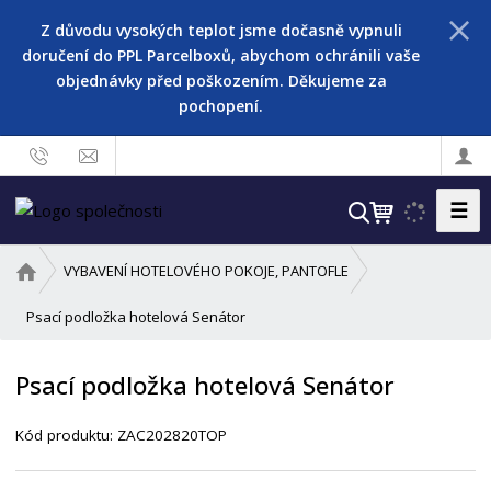
Z důvodu vysokých teplot jsme dočasně vypnuli
doručení do PPL Parcelboxů, abychom ochránili vaše
objednávky před poškozením. Děkujeme za
pochopení.
☰
V
y
h
Ú
VYBAVENÍ HOTELOVÉHO POKOJE, PANTOFLE
l
v
o
Psací podložka hotelová Senátor
e
d
d
n
a
Psací podložka hotelová Senátor
í
t
s
Kód produktu:
ZAC202820TOP
t
r
a