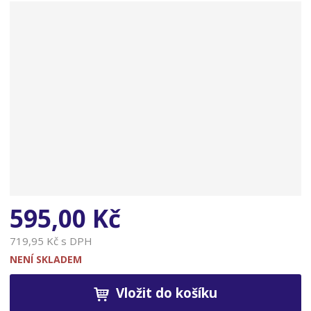
n
a
595,00 Kč
719,95 Kč s DPH
NENÍ SKLADEM
Vložit do košíku