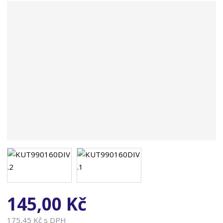
n
a
145,00 Kč
175,45 Kč s DPH