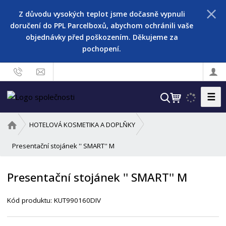
Z důvodu vysokých teplot jsme dočasně vypnuli
doručení do PPL Parcelboxů, abychom ochránili vaše
objednávky před poškozením. Děkujeme za
pochopení.
☰
V
y
h
Ú
HOTELOVÁ KOSMETIKA A DOPLŇKY
l
v
o
Presentační stojánek '' SMART'' M
e
d
d
n
a
Presentační stojánek '' SMART'' M
í
t
s
Kód produktu:
KUT990160DIV
t
r
a