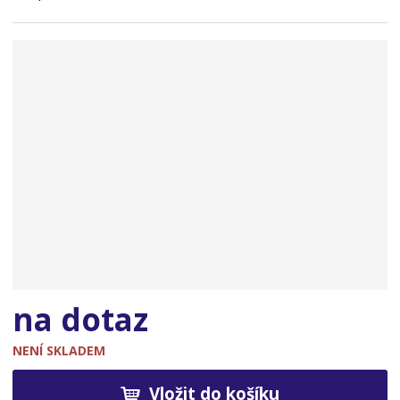
n
a
na dotaz
NENÍ SKLADEM
Vložit do košíku