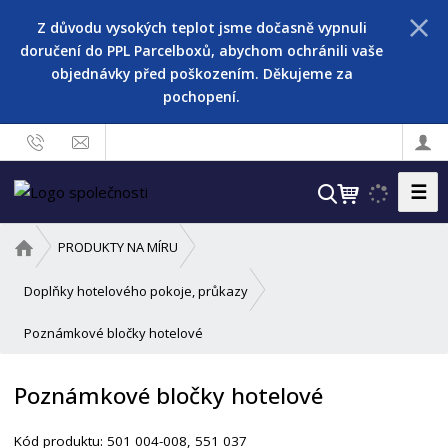
Z důvodu vysokých teplot jsme dočasně vypnuli
doručení do PPL Parcelboxů, abychom ochránili vaše
objednávky před poškozením. Děkujeme za
pochopení.
☰
V
y
h
Ú
PRODUKTY NA MÍRU
l
v
o
e
Doplňky hotelového pokoje, průkazy
d
d
Poznámkové bločky hotelové
n
a
í
t
s
Poznámkové bločky hotelové
t
r
Kód produktu:
501 004-008, 551 037
a