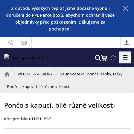
Z důvodu vysokých teplot jsme dočasně vypnuli
doručení do PPL Parcelboxů, abychom ochránili vaše
objednávky před poškozením. Děkujeme za
pochopení.
☰
V
y
h
Ú
WELLNESS A SAUNY
Saunový textil, ponča, žabky, tašky
l
v
o
Pončo s kapucí, bílé různé velikosti
e
d
d
n
a
Pončo s kapucí, bílé různé velikosti
í
t
s
Kód produktu:
EUP11587
t
r
a