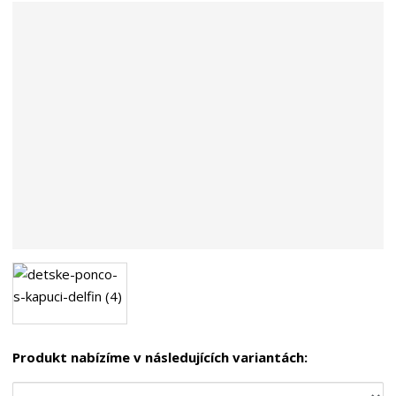
n
a
Produkt nabízíme v následujících variantách: