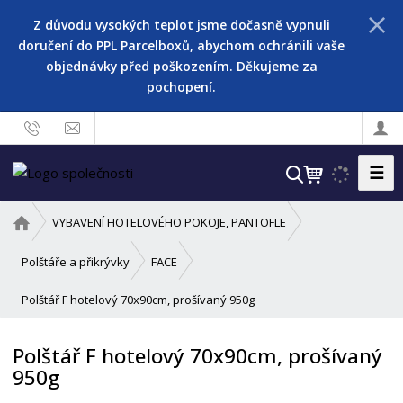
Z důvodu vysokých teplot jsme dočasně vypnuli
doručení do PPL Parcelboxů, abychom ochránili vaše
objednávky před poškozením. Děkujeme za
pochopení.
☰
V
y
h
Ú
VYBAVENÍ HOTELOVÉHO POKOJE, PANTOFLE
l
v
o
e
Polštáře a přikrývky
FACE
d
d
Polštář F hotelový 70x90cm, prošívaný 950g
n
a
í
t
s
Polštář F hotelový 70x90cm, prošívaný
t
950g
r
a