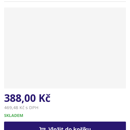
n
a
388,00 Kč
469,48 Kč s DPH
SKLADEM
Vložit do košíku