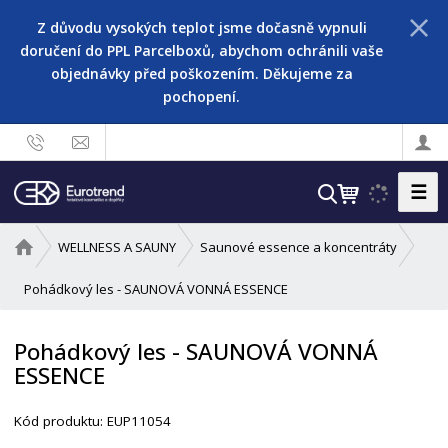
Z důvodu vysokých teplot jsme dočasně vypnuli
doručení do PPL Parcelboxů, abychom ochránili vaše
objednávky před poškozením. Děkujeme za
pochopení.
☰
V
y
h
Ú
WELLNESS A SAUNY
Saunové essence a koncentráty
l
v
o
Pohádkový les - SAUNOVÁ VONNÁ ESSENCE
e
d
d
n
a
Pohádkový les - SAUNOVÁ VONNÁ
í
t
ESSENCE
s
t
r
Kód produktu:
EUP11054
a