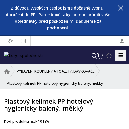
Z důvodu vysokých teplot jsme dočasně vypnuli
doručení do PPL Parcelboxů, abychom ochránili vaše
objednávky před poškozením. Děkujeme za
pochopení.
☰
V
y
h
Ú
VYBAVENÍ KOUPELNY A TOALETY, DÁVKOVAČE
l
v
o
Plastový kelímek PP hotelový hygienicky balený, měkký
e
d
d
n
a
Plastový kelímek PP hotelový
í
t
hygienicky balený, měkký
s
t
K
r
Kód produktu:
EUP10136
ó
a