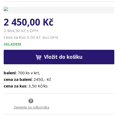
d
n
d
a
o
2 450,00 Kč
d
a
2 964,50 Kč s DPH
v
Cena za Kus
3,50 Kč
(bez DPH)
a
SKLADEM
t
e
l
Vložit do košíku
e
:
balení:
700 ks v krt,
K
O
cena za balení:
2450,- Kč
S
cena za kus:
3,50 Kč/ks
5
0
1
Zeptejte se odborníka
5
2