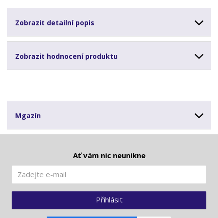
1
T
Zobrazit detailní popis
O
P
Zobrazit hodnocení produktu
Mgazín
Ať vám nic neunikne
Přihlásit