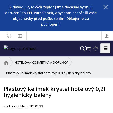
Z důvodu vysokých teplot jsme dočasně vypnuli
doručení do PPL Parcelboxů, abychom ochránili vaše
objednávky před poškozením. Děkujeme za
pochopení.
☰
V
y
h
Ú
HOTELOVÁ KOSMETIKA A DOPLŇKY
l
v
o
Plastový kelímek krystal hotelový 0,2l hygienicky balený
e
d
d
n
a
Plastový kelímek krystal hotelový 0,2l
í
t
hygienicky balený
s
t
r
Kód produktu:
EUP10133
a