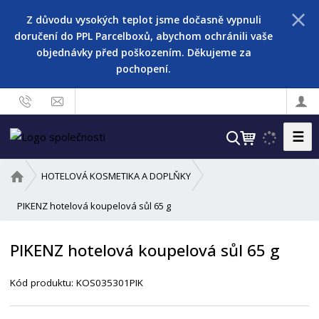
Z důvodu vysokých teplot jsme dočasně vypnuli
doručení do PPL Parcelboxů, abychom ochránili vaše
objednávky před poškozením. Děkujeme za
pochopení.
☰
V
y
h
Ú
HOTELOVÁ KOSMETIKA A DOPLŇKY
l
v
o
PIKENZ hotelová koupelová sůl 65 g
e
d
d
n
a
PIKENZ hotelová koupelová sůl 65 g
í
t
s
Kód produktu:
KOS035301PIK
t
r
a