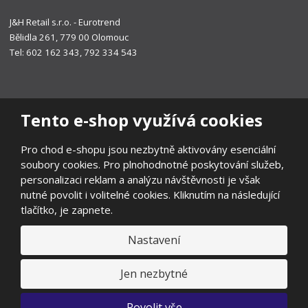
J&H Retail s.r.o. - Eurotrend
Bělidla 261, 779 00 Olomouc
Tel: 602 162 343, 792 334 543
Tento e-shop využívá cookies
Pro chod e-shopu jsou nezbytně aktivovány esenciální
soubory cookies. Pro plnohodnotné poskytování služeb,
personalizaci reklam a analýzu návštěvnosti je však
nutné povolit i volitelné cookies. Kliknutím na následující
tlačítko, je zapnete.
Nastavení
© 2026, EUROTREND
Prohlášení o přístupnosti
|
Ochrana osobních údajů
|
Mapa stránek
|
Všeobecné obchodní podmínky
|
Ochrana oznamovatelů
|
Jen nezbytné
Odstoupení od smlouvy
E
Povolit vše