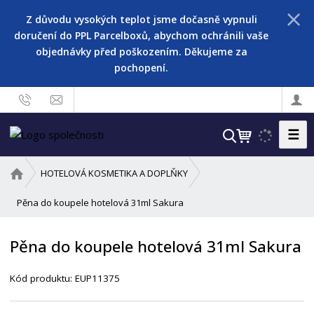
Z důvodu vysokých teplot jsme dočasně vypnuli
doručení do PPL Parcelboxů, abychom ochránili vaše
objednávky před poškozením. Děkujeme za
pochopení.
☰
V
y
h
Ú
HOTELOVÁ KOSMETIKA A DOPLŇKY
l
v
o
Pěna do koupele hotelová 31ml Sakura
e
d
d
n
a
Pěna do koupele hotelová 31ml Sakura
í
t
s
Kód produktu:
EUP11375
t
r
a