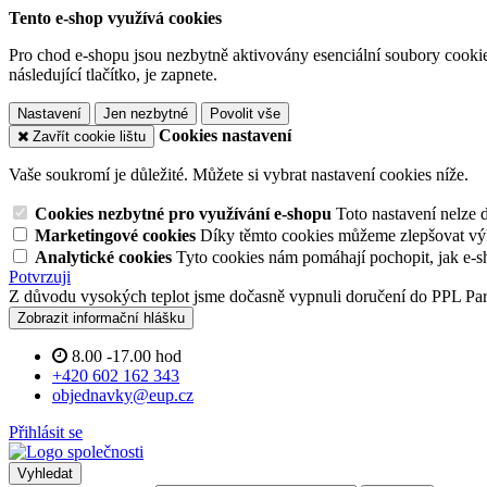
Tento e-shop využívá cookies
Pro chod e-shopu jsou nezbytně aktivovány esenciální soubory cookies
následující tlačítko, je zapnete.
Nastavení
Jen nezbytné
Povolit vše
Cookies nastavení
Zavřít cookie lištu
Vaše soukromí je důležité. Můžete si vybrat nastavení cookies níže.
Cookies nezbytné pro využívání e-shopu
Toto nastavení nelze 
Marketingové cookies
Díky těmto cookies můžeme zlepšovat výko
Analytické cookies
Tyto cookies nám pomáhají pochopit, jak e-s
Potvrzuji
Z důvodu vysokých teplot jsme dočasně vypnuli doručení do PPL Pa
Zobrazit informační hlášku
8.00 -17.00 hod
+420 602 162 343
objednavky@eup.cz
Přihlásit se
Vyhledat