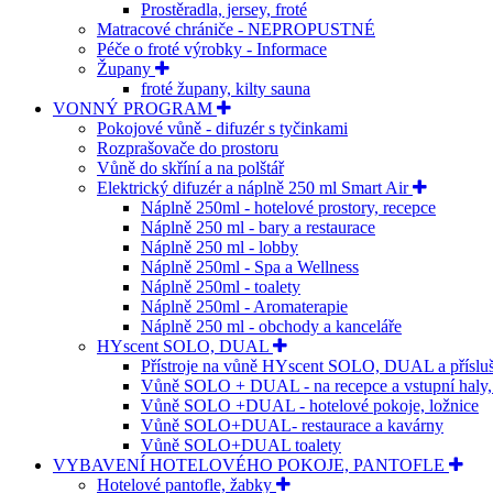
Prostěradla, jersey, froté
Matracové chrániče - NEPROPUSTNÉ
Péče o froté výrobky - Informace
Župany
froté župany, kilty sauna
VONNÝ PROGRAM
Pokojové vůně - difuzér s tyčinkami
Rozprašovače do prostoru
Vůně do skříní a na polštář
Elektrický difuzér a náplně 250 ml Smart Air
Náplně 250ml - hotelové prostory, recepce
Náplně 250 ml - bary a restaurace
Náplně 250 ml - lobby
Náplně 250ml - Spa a Wellness
Náplně 250ml - toalety
Náplně 250ml - Aromaterapie
Náplně 250 ml - obchody a kanceláře
HYscent SOLO, DUAL
Přístroje na vůně HYscent SOLO, DUAL a přísluš
Vůně SOLO + DUAL - na recepce a vstupní haly
Vůně SOLO +DUAL - hotelové pokoje, ložnice
Vůně SOLO+DUAL- restaurace a kavárny
Vůně SOLO+DUAL toalety
VYBAVENÍ HOTELOVÉHO POKOJE, PANTOFLE
Hotelové pantofle, žabky