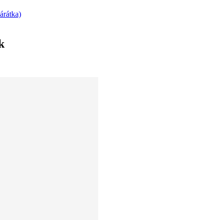
árátka)
k