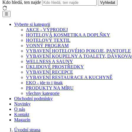
Kdo hledá, ten najde
Vyhledat
☰
Vyberte si kategorii
AKCE - VÝPRODEJ
HOTELOVÁ KOSMETIKA A DOPLŇKY
HOTELOVÝ TEXTIL
VONNÝ PROGRAM
VYBAVENÍ HOTELOVÉHO POKOJE, PANTOFLE
VYBAVENÍ KOUPELNY A TOALETY, DÁVKOVA
WELLNESS A SAUNY
ÚKLIDOVÉ PROSTŘEDKY
VYBAVENÍ RECEPCE
VYBAVENÍ RESTAURACE A KUCHYNĚ
EKO - jde to i jinak
PRODUKTY NA MÍRU
všechny kategorie
Obchodní podmínky
Novinky
O nás
Kontakt
Magazín
Úvodní strana