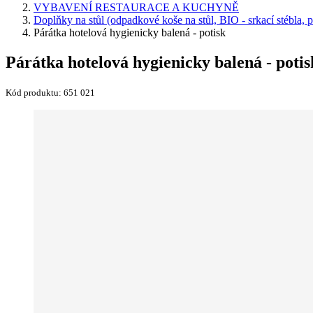
VYBAVENÍ RESTAURACE A KUCHYNĚ
Doplňky na stůl (odpadkové koše na stůl, BIO - srkací stébla, p
Párátka hotelová hygienicky balená - potisk
Párátka hotelová hygienicky balená - potis
Kód produktu:
651 021