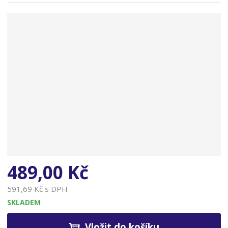
n
a
489,00 Kč
591,69 Kč s DPH
SKLADEM
Vložit do košíku