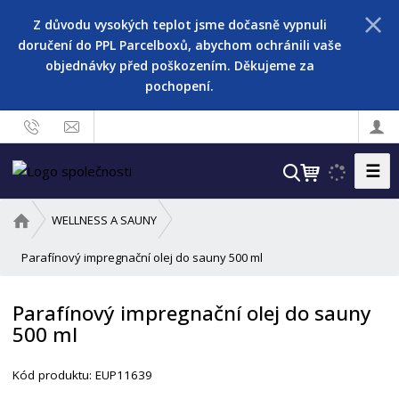
Z důvodu vysokých teplot jsme dočasně vypnuli
doručení do PPL Parcelboxů, abychom ochránili vaše
objednávky před poškozením. Děkujeme za
pochopení.
☰
V
y
h
Ú
WELLNESS A SAUNY
l
v
o
Parafínový impregnační olej do sauny 500 ml
e
d
d
n
a
Parafínový impregnační olej do sauny
í
t
500 ml
s
t
r
Kód produktu:
EUP11639
a