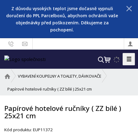
Z důvodu vysokých teplot jsme dočasně vypnuli
doručení do PPL Parcelboxů, abychom ochránili vaše
objednávky před poškozením. Děkujeme za
pochopení.
☰
V
y
h
Ú
VYBAVENÍ KOUPELNY A TOALETY, DÁVKOVAČE
l
v
o
Papírové hotelové ručníky ( ZZ bílé ) 25x21 cm
e
d
d
n
a
Papírové hotelové ručníky ( ZZ bílé )
í
t
25x21 cm
s
t
r
Kód produktu:
EUP11372
a