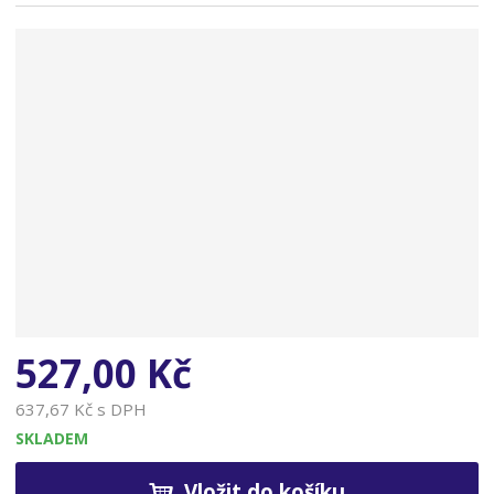
n
a
527,00 Kč
637,67 Kč s DPH
SKLADEM
Vložit do košíku