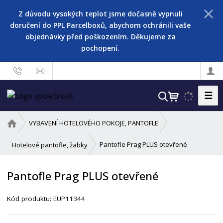
Z důvodu vysokých teplot jsme dočasně vypnuli
doručení do PPL Parcelboxů, abychom ochránili vaše
objednávky před poškozením. Děkujeme za
pochopení.
☰
V
y
h
Ú
VYBAVENÍ HOTELOVÉHO POKOJE, PANTOFLE
l
v
o
e
Pantofle Prag PLUS otevřené
Hotelové pantofle, žabky
d
d
n
a
Pantofle Prag PLUS otevřené
í
t
s
Kód produktu:
EUP11344
t
r
a