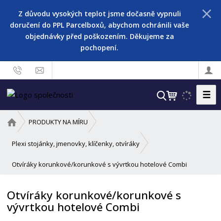
Z důvodu vysokých teplot jsme dočasně vypnuli
doručení do PPL Parcelboxů, abychom ochránili vaše
objednávky před poškozením. Děkujeme za
pochopení.
☰
V
y
h
Ú
PRODUKTY NA MÍRU
l
v
o
e
Plexi stojánky, jmenovky, klíčenky, otvíráky
d
d
Otvíráky korunkové/korunkové s vývrtkou hotelové Combi
n
a
í
t
s
Otvíráky korunkové/korunkové s
t
vývrtkou hotelové Combi
r
a