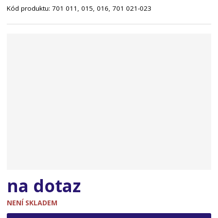
Kód produktu:
701 011, 015, 016, 701 021-023
n
a
na dotaz
NENÍ SKLADEM