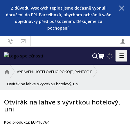
Z důvodu vysokých teplot jsme dočasně vypnuli
doručení do PPL Parcelboxů, abychom ochránili vaše
objednávky před poškozením. Děkujeme za
pochopení.
☰
V
y
h
Ú
VYBAVENÍ HOTELOVÉHO POKOJE, PANTOFLE
l
v
o
Otvírák na lahve s vývrtkou hotelový, uni
e
d
d
n
a
Otvírák na lahve s vývrtkou hotelový,
í
t
uni
s
t
r
Kód produktu:
EUP10764
a