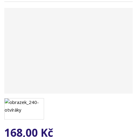
n
a
168,00 Kč