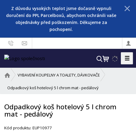
Z důvodu vysokých teplot jsme dočasně vypnuli
doručení do PPL Parcelboxů, abychom ochránili vaše
objednávky před poškozením. Děkujeme za
pochopení.
☰
V
y
h
Ú
VYBAVENÍ KOUPELNY A TOALETY, DÁVKOVAČE
l
v
o
Odpadkový koš hotelový 5 l chrom mat - pedálový
e
d
d
n
a
Odpadkový koš hotelový 5 l chrom
í
t
mat - pedálový
s
t
r
Kód produktu:
EUP10977
a