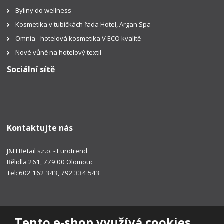
Byliny do wellness
Kosmetika v tubičkách řada Hotel, Argan Spa
Omnia - hotelová kosmetika V ECO kvalitě
Nové vůně na hotelový textil
Sociální sítě
Kontaktujte nás
J&H Retail s.r.o. - Eurotrend
Bělidla 261, 779 00 Olomouc
Tel: 602 162 343, 792 334 543
Tento e-shop využívá cookies