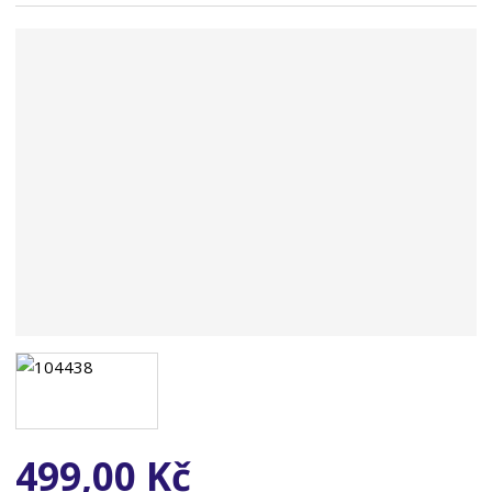
n
a
499,00 Kč