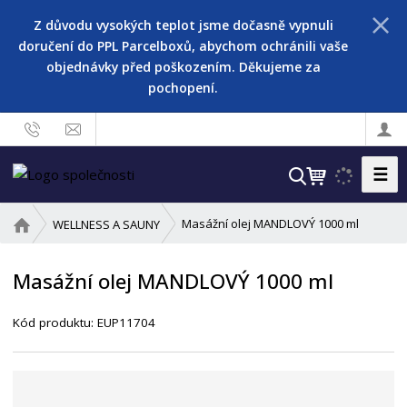
Z důvodu vysokých teplot jsme dočasně vypnuli
doručení do PPL Parcelboxů, abychom ochránili vaše
objednávky před poškozením. Děkujeme za
pochopení.
☰
V
y
h
Ú
Masážní olej MANDLOVÝ 1000 ml
WELLNESS A SAUNY
l
v
o
e
Masážní olej MANDLOVÝ 1000 ml
d
d
n
a
í
Kód produktu:
EUP11704
t
s
t
r
a