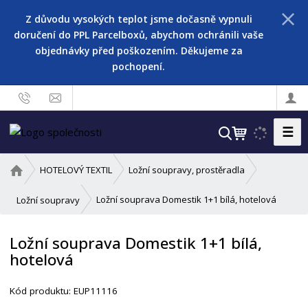
Z důvodu vysokých teplot jsme dočasně vypnuli
doručení do PPL Parcelboxů, abychom ochránili vaše
objednávky před poškozením. Děkujeme za
pochopení.
☰
V
y
h
Ú
HOTELOVÝ TEXTIL
Ložní soupravy, prostěradla
l
v
o
e
Ložní souprava Domestik 1+1 bílá, hotelová
Ložní soupravy
d
d
n
a
Ložní souprava Domestik 1+1 bílá,
í
t
hotelová
s
t
r
Kód produktu:
EUP11116
a