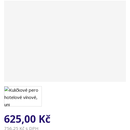
n
a
625,00 Kč
756,25 Kč s DPH