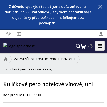
Z důvodu vysokých teplot jsme dočasně vypnuli
doručení do PPL Parcelboxů, abychom ochránili vaše
objednávky před poškozením. Děkujeme za
pochopení.
☰
V
y
h
Ú
VYBAVENÍ HOTELOVÉHO POKOJE, PANTOFLE
l
v
o
Kuličkové pero hotelové vínové, uni
e
d
d
n
a
Kuličkové pero hotelové vínové, uni
í
t
s
Kód produktu:
EUP12230
t
r
a