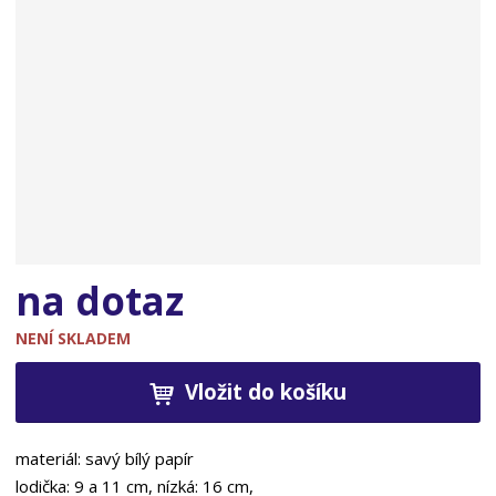
n
a
na dotaz
NENÍ SKLADEM
Vložit do košíku
materiál: savý bílý papír
lodička: 9 a 11 cm, nízká: 16 cm,