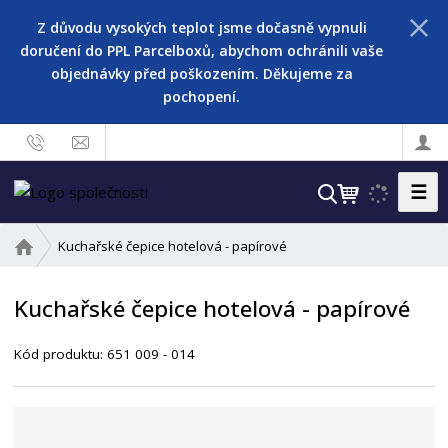
Z důvodu vysokých teplot jsme dočasně vypnuli
doručení do PPL Parcelboxů, abychom ochránili vaše
objednávky před poškozením. Děkujeme za
pochopení.
☰
V
y
h
Ú
Kuchařské čepice hotelová - papírové
l
v
o
e
Kuchařské čepice hotelová - papírové
d
d
n
a
Kód produktu:
651 009 - 014
í
t
s
t
r
a