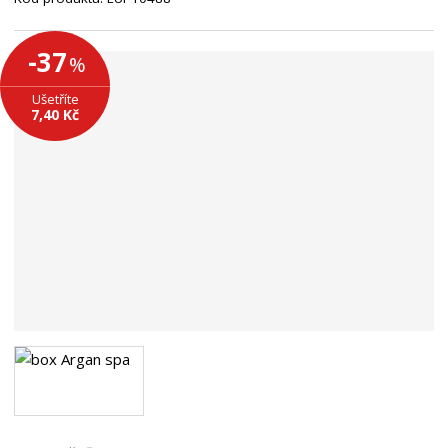
n
a
-37
%
Ušetříte
7,40 Kč