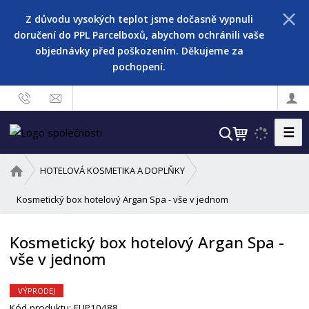
Z důvodu vysokých teplot jsme dočasně vypnuli
doručení do PPL Parcelboxů, abychom ochránili vaše
objednávky před poškozením. Děkujeme za
pochopení.
☰
V
y
h
Ú
HOTELOVÁ KOSMETIKA A DOPLŇKY
l
v
o
Kosmetický box hotelový Argan Spa - vše v jednom
e
d
d
n
a
Kosmetický box hotelový Argan Spa -
í
t
vše v jednom
s
t
r
VÝPRODEJ
a
Kód produktu:
EUP10488