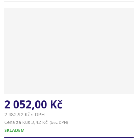
d
n
d
a
o
d
a
v
a
t
e
l
e
:
K
O
S
2 052,00 Kč
5
0
2 482,92 Kč s DPH
1
Cena za Kus
3,42 Kč
(bez DPH)
5
SKLADEM
2