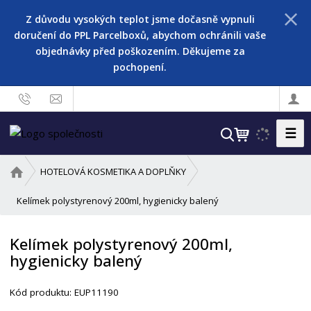
Z důvodu vysokých teplot jsme dočasně vypnuli
doručení do PPL Parcelboxů, abychom ochránili vaše
objednávky před poškozením. Děkujeme za
pochopení.
☰
V
y
h
Ú
HOTELOVÁ KOSMETIKA A DOPLŇKY
l
v
o
Kelímek polystyrenový 200ml, hygienicky balený
e
d
d
n
a
Kelímek polystyrenový 200ml,
í
t
hygienicky balený
s
t
K
r
Kód produktu:
EUP11190
ó
a