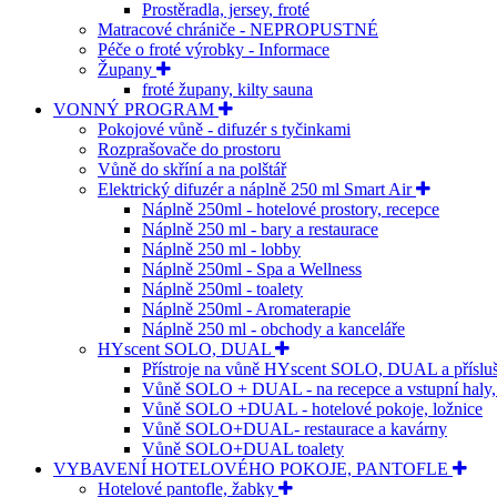
Prostěradla, jersey, froté
Matracové chrániče - NEPROPUSTNÉ
Péče o froté výrobky - Informace
Župany
froté župany, kilty sauna
VONNÝ PROGRAM
Pokojové vůně - difuzér s tyčinkami
Rozprašovače do prostoru
Vůně do skříní a na polštář
Elektrický difuzér a náplně 250 ml Smart Air
Náplně 250ml - hotelové prostory, recepce
Náplně 250 ml - bary a restaurace
Náplně 250 ml - lobby
Náplně 250ml - Spa a Wellness
Náplně 250ml - toalety
Náplně 250ml - Aromaterapie
Náplně 250 ml - obchody a kanceláře
HYscent SOLO, DUAL
Přístroje na vůně HYscent SOLO, DUAL a přísluš
Vůně SOLO + DUAL - na recepce a vstupní haly
Vůně SOLO +DUAL - hotelové pokoje, ložnice
Vůně SOLO+DUAL- restaurace a kavárny
Vůně SOLO+DUAL toalety
VYBAVENÍ HOTELOVÉHO POKOJE, PANTOFLE
Hotelové pantofle, žabky