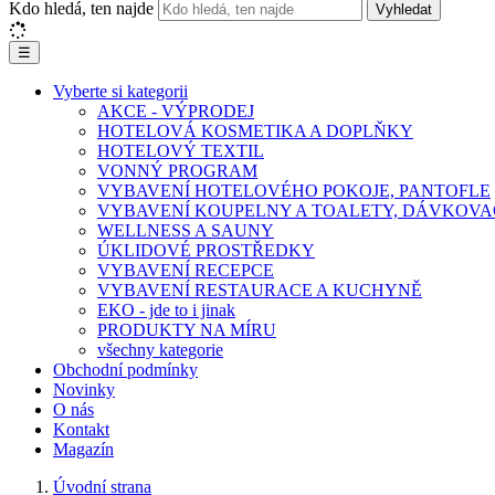
Kdo hledá, ten najde
Vyhledat
☰
Vyberte si kategorii
AKCE - VÝPRODEJ
HOTELOVÁ KOSMETIKA A DOPLŇKY
HOTELOVÝ TEXTIL
VONNÝ PROGRAM
VYBAVENÍ HOTELOVÉHO POKOJE, PANTOFLE
VYBAVENÍ KOUPELNY A TOALETY, DÁVKOVA
WELLNESS A SAUNY
ÚKLIDOVÉ PROSTŘEDKY
VYBAVENÍ RECEPCE
VYBAVENÍ RESTAURACE A KUCHYNĚ
EKO - jde to i jinak
PRODUKTY NA MÍRU
všechny kategorie
Obchodní podmínky
Novinky
O nás
Kontakt
Magazín
Úvodní strana