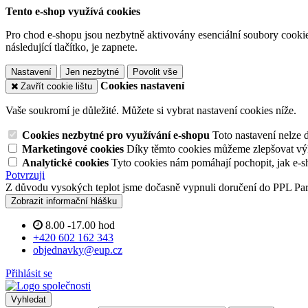
Tento e-shop využívá cookies
Pro chod e-shopu jsou nezbytně aktivovány esenciální soubory cookies
následující tlačítko, je zapnete.
Nastavení
Jen nezbytné
Povolit vše
Cookies nastavení
Zavřít cookie lištu
Vaše soukromí je důležité. Můžete si vybrat nastavení cookies níže.
Cookies nezbytné pro využívání e-shopu
Toto nastavení nelze 
Marketingové cookies
Díky těmto cookies můžeme zlepšovat výko
Analytické cookies
Tyto cookies nám pomáhají pochopit, jak e-s
Potvrzuji
Z důvodu vysokých teplot jsme dočasně vypnuli doručení do PPL Pa
Zobrazit informační hlášku
8.00 -17.00 hod
+420 602 162 343
objednavky@eup.cz
Přihlásit se
Vyhledat