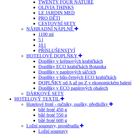
TWENTY FOUR NATURE
OLIVIA THINKS
LE JARDIN MED
PRO DĚTI
CESTOVNÍ SETY
NÁHRADNÍ NÁPLNĚ
1100 ml
5 l
10 l
PŘÍSLUŠENSTVÍ
HOTELOVÉ DOPLŇKY
Doplňky v krémových krabičkách
Doplňky ECO krabičkách Botanika
Doplňky v papírových sáčcích
Doplňky v bílo-černých ECO krabičkách
DOPLŇKY od A až po Z v ekonomickém balení
Doplňky v ECO papírových obalech
DÁRKOVÉ SETY
HOTELOVÝ TEXTIL
Hotelové froté - ručníky, osušky, předložky
bílé froté 450 g
bílé froté 550 g
bílé froté 600 g
Ložní soupravy, prostěradla
Ložní soupravy