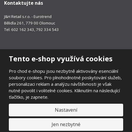
Kontaktujte nás
J&H Retail s.r.o. - Eurotrend
Bělidla 261, 779 00 Olomouc
Tel: 602 162 343, 792 334 543
Tento e-shop využívá cookies
Pro chod e-shopu jsou nezbytně aktivovány esenciální
soubory cookies. Pro plnohodnotné poskytování služeb,
personalizaci reklam a analýzu návštěvnosti je však
nutné povolit i volitelné cookies. Kliknutím na následující
tlačítko, je zapnete.
Nastavení
© 2026, EUROTREND
Prohlášení o přístupnosti
|
Ochrana osobních údajů
|
Mapa stránek
|
Všeobecné obchodní podmínky
|
Ochrana oznamovatelů
|
Jen nezbytné
Odstoupení od smlouvy