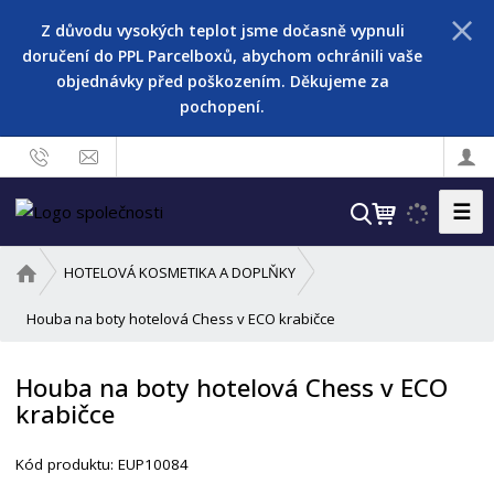
Z důvodu vysokých teplot jsme dočasně vypnuli
doručení do PPL Parcelboxů, abychom ochránili vaše
objednávky před poškozením. Děkujeme za
pochopení.
☰
V
y
h
Ú
HOTELOVÁ KOSMETIKA A DOPLŇKY
l
v
o
Houba na boty hotelová Chess v ECO krabičce
e
d
d
n
a
Houba na boty hotelová Chess v ECO
í
t
krabičce
s
t
r
Kód produktu:
EUP10084
a