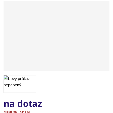
n
a
na dotaz
NENÍ SKLADEM