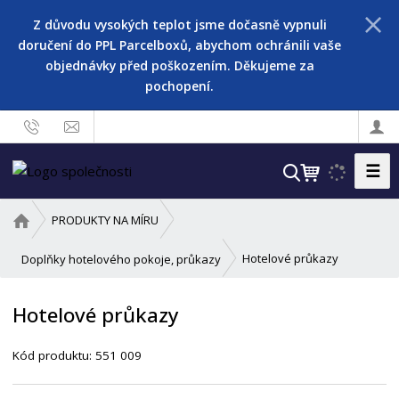
Z důvodu vysokých teplot jsme dočasně vypnuli
doručení do PPL Parcelboxů, abychom ochránili vaše
objednávky před poškozením. Děkujeme za
pochopení.
☰
V
y
h
Ú
PRODUKTY NA MÍRU
l
v
o
e
Hotelové průkazy
Doplňky hotelového pokoje, průkazy
d
d
n
a
Hotelové průkazy
í
t
s
Kód produktu:
551 009
t
r
a