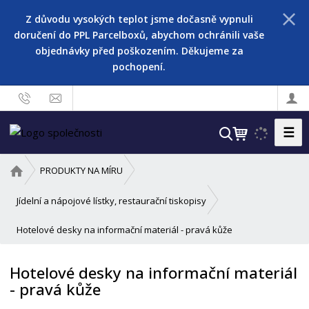
Z důvodu vysokých teplot jsme dočasně vypnuli
doručení do PPL Parcelboxů, abychom ochránili vaše
objednávky před poškozením. Děkujeme za
pochopení.
☰
V
y
h
Ú
PRODUKTY NA MÍRU
l
v
o
e
Jídelní a nápojové lístky, restaurační tiskopisy
d
d
Hotelové desky na informační materiál - pravá kůže
n
a
í
t
s
Hotelové desky na informační materiál
t
- pravá kůže
r
a