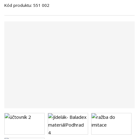
Kód produktu:
551 002
n
a