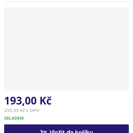
n
a
193,00 Kč
233,53 Kč s DPH
SKLADEM
Vložit do košíku