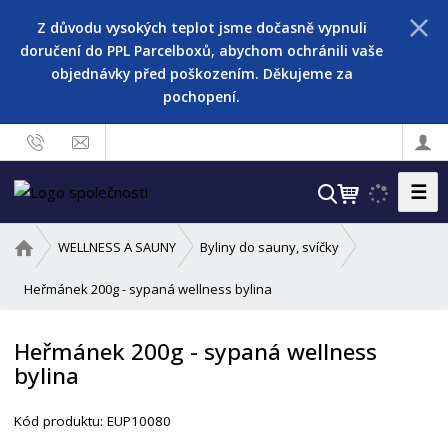
Z důvodu vysokých teplot jsme dočasně vypnuli
doručení do PPL Parcelboxů, abychom ochránili vaše
objednávky před poškozením. Děkujeme za
pochopení.
☰
V
y
h
Ú
WELLNESS A SAUNY
Byliny do sauny, svíčky
l
v
o
Heřmánek 200g - sypaná wellness bylina
e
d
d
n
a
Heřmánek 200g - sypaná wellness
í
t
bylina
s
t
r
Kód produktu:
EUP10080
a