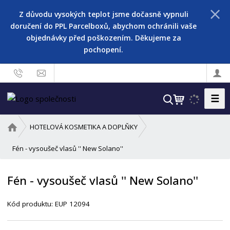
Z důvodu vysokých teplot jsme dočasně vypnuli
doručení do PPL Parcelboxů, abychom ochránili vaše
objednávky před poškozením. Děkujeme za
pochopení.
☰
V
y
h
Ú
HOTELOVÁ KOSMETIKA A DOPLŇKY
l
v
o
Fén - vysoušeč vlasů '' New Solano''
e
d
d
n
a
Fén - vysoušeč vlasů '' New Solano''
í
t
s
Kód produktu:
EUP 12094
t
r
a