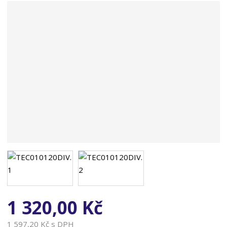
n
a
1 320,00 Kč
1 597,20 Kč s DPH