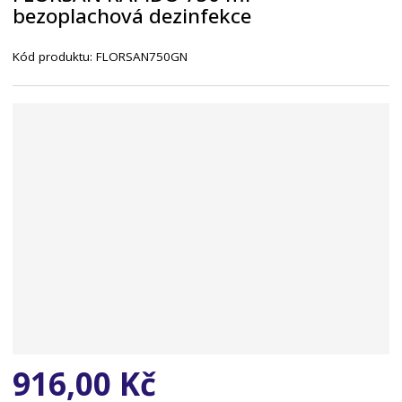
bezoplachová dezinfekce
n
a
Kód produktu:
FLORSAN750GN
916,00 Kč