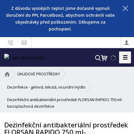
Z důvodu vysokých teplot jsme dočasně vypnuli
doručení do PPL Parcelboxů, abychom ochránili vaše
objednávky před poškozením. Děkujeme za
pochopení.
☰
V
y
h
Ú
ÚKLIDOVÉ PROSTŘEDKY
l
v
o
e
Dezinfekce - gelová, tekutá, vicuridní mýdlo
d
d
Dezinfekční antibakteriální prostředek FLORSAN RAPIDO 750 ml-
n
a
bezoplachová dezinfekce
í
t
s
t
Dezinfekční antibakteriální prostředek
r
FLORSAN RAPIDO 750 ml-
a