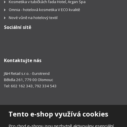
Kosmetika v tubičkách řada Hotel, Argan Spa
Omnia - hotelová kosmetika V ECO kvalitě
Nové vůně na hotelový textil
Sociální sítě
Kontaktujte nás
J&H Retail s.r.o. - Eurotrend
Bělidla 261, 779 00 Olomouc
Tel: 602 162 343, 792 334 543
Tento e-shop využívá cookies
Pro chod e-shopu jsou nezbytně aktivovány esenciální