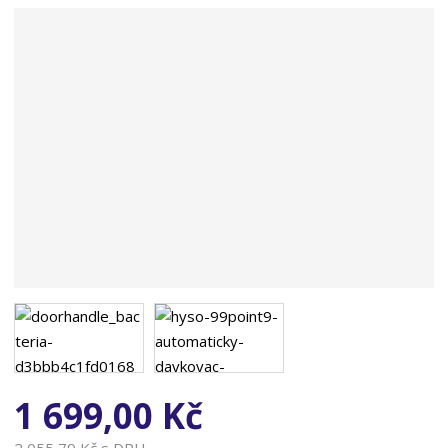
n
a
1 699,00 Kč
2 055,79 Kč s DPH