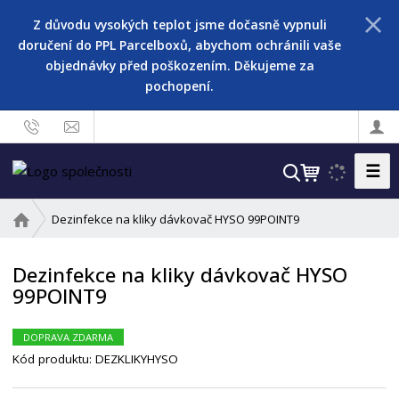
Z důvodu vysokých teplot jsme dočasně vypnuli
doručení do PPL Parcelboxů, abychom ochránili vaše
objednávky před poškozením. Děkujeme za
pochopení.
☰
V
y
h
Ú
Dezinfekce na kliky dávkovač HYSO 99POINT9
l
v
o
e
Dezinfekce na kliky dávkovač HYSO
d
d
99POINT9
n
a
í
t
s
DOPRAVA ZDARMA
t
Kód produktu:
DEZKLIKYHYSO
r
a