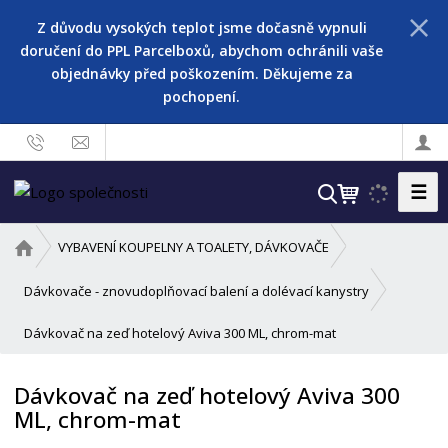
Z důvodu vysokých teplot jsme dočasně vypnuli
doručení do PPL Parcelboxů, abychom ochránili vaše
objednávky před poškozením. Děkujeme za
pochopení.
☰
V
y
h
Ú
VYBAVENÍ KOUPELNY A TOALETY, DÁVKOVAČE
l
v
o
e
Dávkovače - znovudoplňovací balení a dolévací kanystry
d
d
Dávkovač na zeď hotelový Aviva 300 ML, chrom-mat
n
a
í
t
s
Dávkovač na zeď hotelový Aviva 300
t
ML, chrom-mat
r
a