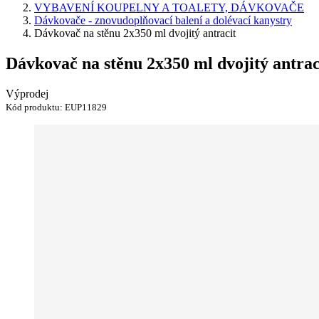
VYBAVENÍ KOUPELNY A TOALETY, DÁVKOVAČE
Dávkovače - znovudoplňovací balení a dolévací kanystry
Dávkovač na stěnu 2x350 ml dvojitý antracit
Dávkovač na stěnu 2x350 ml dvojitý antrac
Výprodej
Kód produktu:
EUP11829