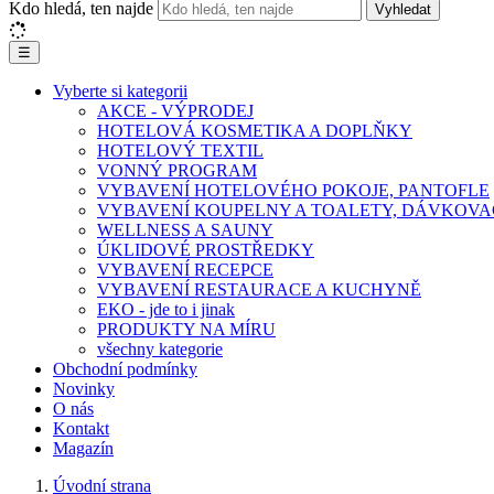
Kdo hledá, ten najde
Vyhledat
☰
Vyberte si kategorii
AKCE - VÝPRODEJ
HOTELOVÁ KOSMETIKA A DOPLŇKY
HOTELOVÝ TEXTIL
VONNÝ PROGRAM
VYBAVENÍ HOTELOVÉHO POKOJE, PANTOFLE
VYBAVENÍ KOUPELNY A TOALETY, DÁVKOVA
WELLNESS A SAUNY
ÚKLIDOVÉ PROSTŘEDKY
VYBAVENÍ RECEPCE
VYBAVENÍ RESTAURACE A KUCHYNĚ
EKO - jde to i jinak
PRODUKTY NA MÍRU
všechny kategorie
Obchodní podmínky
Novinky
O nás
Kontakt
Magazín
Úvodní strana