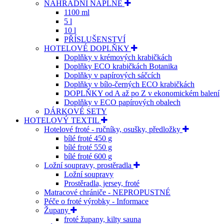
NÁHRADNÍ NÁPLNĚ
1100 ml
5 l
10 l
PŘÍSLUŠENSTVÍ
HOTELOVÉ DOPLŇKY
Doplňky v krémových krabičkách
Doplňky ECO krabičkách Botanika
Doplňky v papírových sáčcích
Doplňky v bílo-černých ECO krabičkách
DOPLŇKY od A až po Z v ekonomickém balení
Doplňky v ECO papírových obalech
DÁRKOVÉ SETY
HOTELOVÝ TEXTIL
Hotelové froté - ručníky, osušky, předložky
bílé froté 450 g
bílé froté 550 g
bílé froté 600 g
Ložní soupravy, prostěradla
Ložní soupravy
Prostěradla, jersey, froté
Matracové chrániče - NEPROPUSTNÉ
Péče o froté výrobky - Informace
Župany
froté župany, kilty sauna