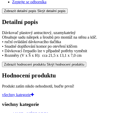
Zeptejte se odborníka
Zobrazit detailní popis
Skrýt detailní popis
Detailní popis
Dávkovač plastový antracitový, uzamykatelný
Obsahuje sadu nálepek a šroubů pro montáž na stěnu a klíč.
• ruční ovládání dávkovacího tlačítka
• Snadné doplňování komor po otevření klíčem
• Dávkovací čerpadlo lze v případně potřeby vyměnit
• Rozměry (V x Š x H):
cca 21,5 x 13,1 x 7,0 cm
Zobrazit hodnocení produktu
Skrýt hodnocení produktu
Hodnocení produktu
Produkt zatím nikdo nehodnotil, buďte první!
všechny kategorie
všechny kategorie