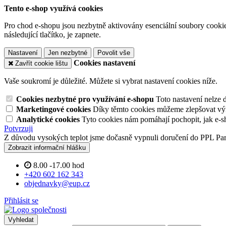
Tento e-shop využívá cookies
Pro chod e-shopu jsou nezbytně aktivovány esenciální soubory cookies
následující tlačítko, je zapnete.
Nastavení
Jen nezbytné
Povolit vše
Cookies nastavení
Zavřít cookie lištu
Vaše soukromí je důležité. Můžete si vybrat nastavení cookies níže.
Cookies nezbytné pro využívání e-shopu
Toto nastavení nelze 
Marketingové cookies
Díky těmto cookies můžeme zlepšovat výko
Analytické cookies
Tyto cookies nám pomáhají pochopit, jak e-s
Potvrzuji
Z důvodu vysokých teplot jsme dočasně vypnuli doručení do PPL Pa
Zobrazit informační hlášku
8.00 -17.00 hod
+420 602 162 343
objednavky@eup.cz
Přihlásit se
Vyhledat