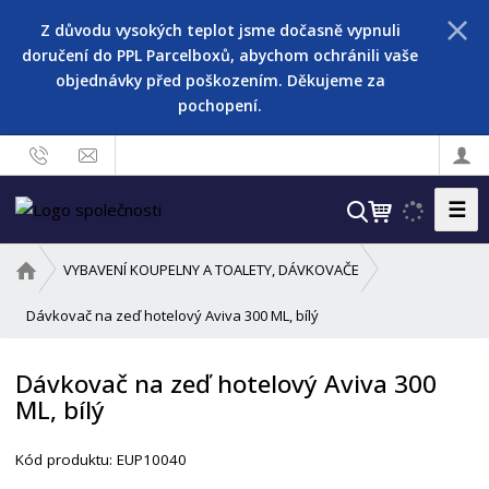
Z důvodu vysokých teplot jsme dočasně vypnuli
doručení do PPL Parcelboxů, abychom ochránili vaše
objednávky před poškozením. Děkujeme za
pochopení.
☰
V
y
h
Ú
VYBAVENÍ KOUPELNY A TOALETY, DÁVKOVAČE
l
v
o
Dávkovač na zeď hotelový Aviva 300 ML, bílý
e
d
d
n
a
Dávkovač na zeď hotelový Aviva 300
í
t
ML, bílý
s
t
r
Kód produktu:
EUP10040
a