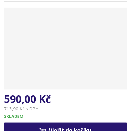
n
a
590,00 Kč
713,90 Kč s DPH
SKLADEM
Vložit do košíku