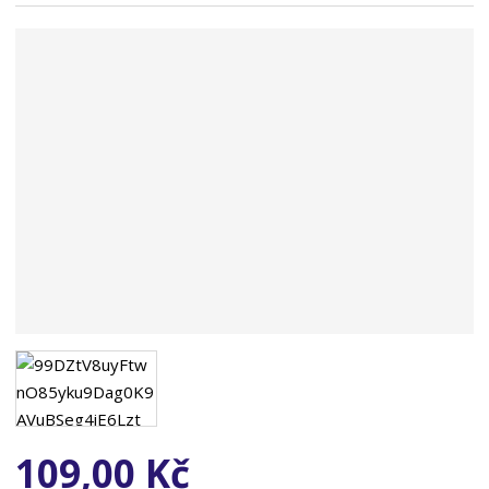
n
a
109,00 Kč