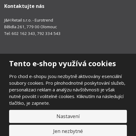
Kontaktujte nás
J&H Retail s.r.o. - Eurotrend
Bělidla 261, 779 00 Olomouc
Tel: 602 162 343, 792 334 543
Tento e-shop využívá cookies
Pro chod e-shopu jsou nezbytně aktivovány esenciální
soubory cookies. Pro plnohodnotné poskytování služeb,
personalizaci reklam a analýzu návštěvnosti je však
nutné povolit i volitelné cookies. Kliknutím na následující
tlačítko, je zapnete.
Nastavení
© 2026, EUROTREND
Prohlášení o přístupnosti
|
Ochrana osobních údajů
|
Mapa stránek
|
Všeobecné obchodní podmínky
|
Ochrana oznamovatelů
|
Jen nezbytné