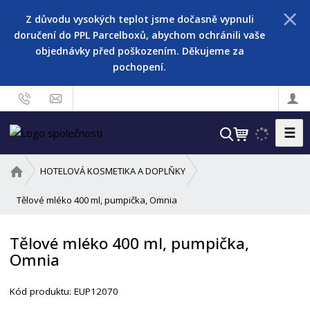
Z důvodu vysokých teplot jsme dočasně vypnuli
doručení do PPL Parcelboxů, abychom ochránili vaše
objednávky před poškozením. Děkujeme za
pochopení.
☰
V
y
h
Ú
HOTELOVÁ KOSMETIKA A DOPLŇKY
l
v
o
Tělové mléko 400 ml, pumpička, Omnia
e
d
d
n
a
Tělové mléko 400 ml, pumpička,
í
t
Omnia
s
t
r
Kód produktu:
EUP12070
a