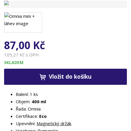
n
a
87,00 Kč
105,27 Kč s DPH
SKLADEM
Vložit do košíku
Balení: 1 ks
Objem:
400 ml
Řada: Omnia
Certifikace:
Eco
Upevnění:
Magnetický držák
Vyrobeno: Rumunsko