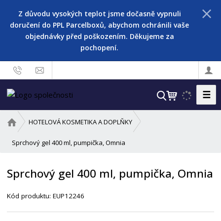
Z důvodu vysokých teplot jsme dočasně vypnuli
doručení do PPL Parcelboxů, abychom ochránili vaše
objednávky před poškozením. Děkujeme za
pochopení.
☰
V
y
h
Ú
HOTELOVÁ KOSMETIKA A DOPLŇKY
l
v
o
Sprchový gel 400 ml, pumpička, Omnia
e
d
d
n
a
Sprchový gel 400 ml, pumpička, Omnia
í
t
s
Kód produktu:
EUP12246
t
r
a