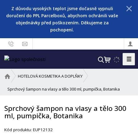
Z důvodu vysokých teplot jsme dočasně vypnuli
doručení do PPL Parcelboxů, abychom ochránili vaše
objednávky před poškozením. Děkujeme za
pochopení.
☰
V
y
h
Ú
HOTELOVÁ KOSMETIKA A DOPLŇKY
l
v
o
Sprchový šampon na vlasy a tělo 300 ml, pumpička, Botanika
e
d
d
n
a
Sprchový šampon na vlasy a tělo 300
í
t
ml, pumpička, Botanika
s
t
r
Kód produktu:
EUP12132
a