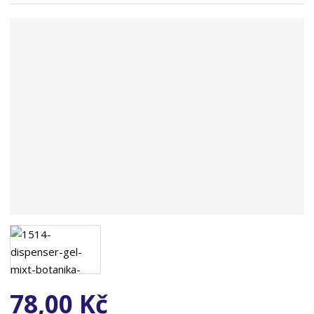
n
a
78,00 Kč