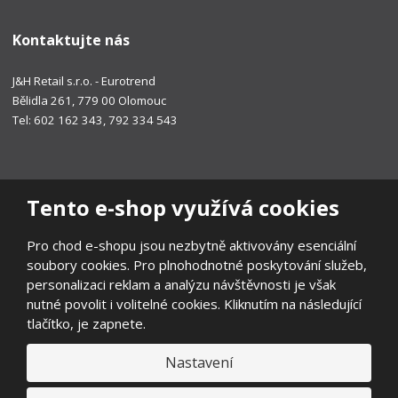
Kontaktujte nás
J&H Retail s.r.o. - Eurotrend
Bělidla 261, 779 00 Olomouc
Tel: 602 162 343, 792 334 543
Tento e-shop využívá cookies
Pro chod e-shopu jsou nezbytně aktivovány esenciální
soubory cookies. Pro plnohodnotné poskytování služeb,
personalizaci reklam a analýzu návštěvnosti je však
nutné povolit i volitelné cookies. Kliknutím na následující
tlačítko, je zapnete.
Nastavení
© 2026, EUROTREND
Prohlášení o přístupnosti
|
Ochrana osobních údajů
|
Mapa stránek